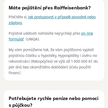
Máte pojištění přes Raiffeisenbank?
Přečtěte si,
jak postupovat v případě povodně nebo
záplavy.
Pojistné události nahlásíte nejrychleji přes
on-line
formulář
(UNIQA).
My vám pomůžeme tak, že vám pojišťovna vyplatí
pojistnou částku u hypotéky, Hyposplátky i úvěru na
rekonstrukci (Rekopůjčka) ve výši až 1
000
000
Kč do
pár dnů bez okamžitého dokládání účelu použití
financí.
Potřebujete rychle peníze nebo pomoci
s půjčkou?