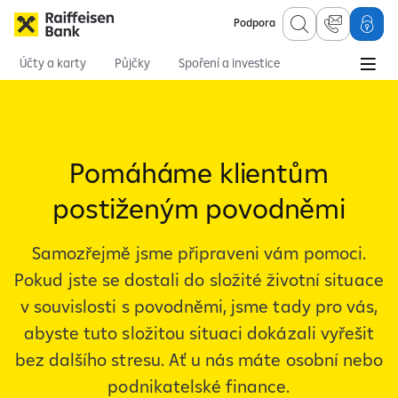
Podpora
Účty a karty
Půjčky
Spoření a investice
Hypotéky
Online služby
Pojištění
Pomáháme klientům
postiženým povodněmi
Samozřejmě jsme připraveni vám pomoci.
Pokud jste se dostali do složité životní situace
v souvislosti s povodněmi, jsme tady pro vás,
abyste tuto složitou situaci dokázali vyřešit
bez dalšího stresu. Ať
u
nás máte osobní nebo
podnikatelské finance.