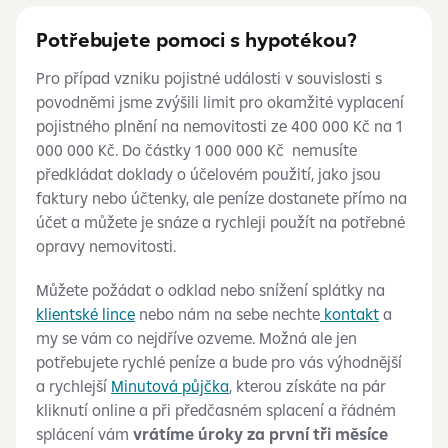
Potřebujete pomoci s hypotékou?
Pro případ vzniku pojistné události v souvislosti s
povodněmi jsme zvýšili limit pro okamžité vyplacení
pojistného plnění na nemovitosti ze 400 000 Kč na 1
000 000 Kč. Do částky 1 000 000 Kč nemusíte
předkládat doklady o účelovém použití, jako jsou
faktury nebo účtenky, ale peníze dostanete přímo na
účet a můžete je snáze a rychleji použít na potřebné
opravy nemovitosti.
Můžete požádat o odklad nebo snížení splátky na
klientské lince
nebo nám na sebe nechte
kontakt
a
my se vám co nejdříve ozveme. Možná ale jen
potřebujete rychlé peníze a bude pro vás výhodnější
a rychlejší
Minutová půjčka
, kterou získáte na pár
kliknutí online a při předčasném splacení a řádném
splácení vám
vrátíme úroky za první tři měsíce