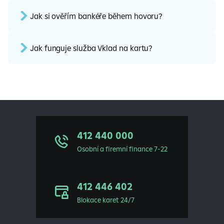
Jak si ověřím bankéře během hovoru?
Jak funguje služba Vklad na kartu?
412 440 000
Osobní a firemní finance 7-22
412 446 402
Blokace karet 24/7