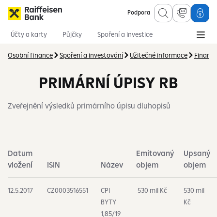
Podpora
Účty a karty
Půjčky
Spoření a investice
Hypotéky
Online služby
Pojištění
Osobní finance
Spoření a investování
Užitečné informace
Finančn
PRIMÁRNÍ ÚPISY RB
Zveřejnění výsledků primárního úpisu dluhopisů
Datum
Emitovaný
Upsaný
vložení
ISIN
Název
objem
objem
12.5.2017
CZ0003516551
CPI
530 mil Kč
530 mil
BYTY
Kč
1,85/19