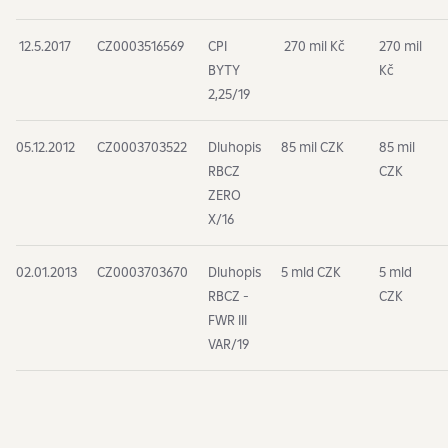
12.5.2017
CZ0003516569
CPI
270 mil Kč
270 mil
BYTY
Kč
2,25/19
05.12.2012
CZ0003703522
Dluhopis
85 mil CZK
85 mil
RBCZ
CZK
ZERO
X/16
02.01.2013
CZ0003703670
Dluhopis
5 mld CZK
5 mld
RBCZ -
CZK
FWR III
VAR/19