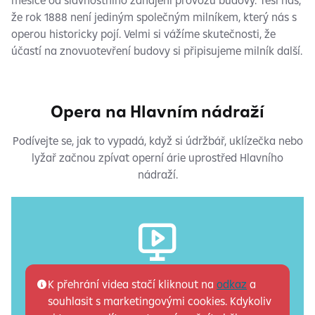
měsíce od slavnostního zahájení provozu budovy. Těší nás,
že rok 1888 není jediným společným milníkem, který nás s
operou historicky pojí. Velmi si vážíme skutečnosti, že
účastí na znovuotevření budovy si připisujeme milník další.
Opera na Hlavním nádraží
Podívejte se, jak to vypadá, když si údržbář, uklízečka nebo
lyžař začnou zpívat operní árie uprostřed Hlavního
nádraží.
K přehrání videa stačí kliknout na
odkaz
a
souhlasit s marketingovými cookies. Kdykoliv