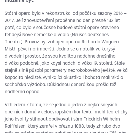
můžeme být.
Státní opera byla v rekonstrukci od počátku sezony 2016 –
2017. Její znovuotevření proběhne na den přesně 132 let
poté, co bylo v současné budově Státní opery otevřeno
tehdejší Nové německé divadlo (Neuses deutsches
Theater). Provoz byl zahájen operou Richarda Wagnera
Mistři pěvci norimberští. Jedná se o natolik velkorysý
divadelní prostor, že svou kvalitou nadchne dnešního
diváka podobně, jako kdysi nadchl diváka 19. století. Stále
stejně silně působí parametry neorokokového jeviště, velká
kapacita hlediště, vynikající akustika i bohatá malířská a
sochařská výzdoba. Důkladnou generálkou prošla též
nádherná opona.
Vzhledem k tomu, že se jedná o jeden z nejkrásnějších
operních domů v celoevropském kontextu, mohl teoreticky
jeho kvality stihnout obdivovat i sám Friedrich Wilhelm
Raiffeisen, který zemřel v březnu 1888, tedy zhruba dva