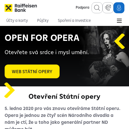
Podpora
Účty a karty
Půjčky
Spoření a investice
Hypotéky
Online služby
Pojištění
OPEN FOR OPERA
Otevřete svá srdce i mysl umění.
WEB STÁTNÍ OPERY
Otevření Státní opery
5. ledna 2020 pro vás znovu otevíráme Státní operu.
Opera je jednou ze čtyř scén Národního divadla a
nám je ctí, že u toho jako generální partner ND