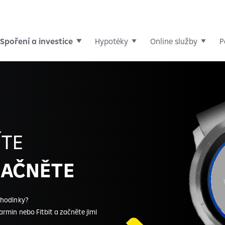
Spoření a investice
Hypotéky
Online služby
P
ÍTE
ZAČNĚTE
 hodinky?
rmin nebo Fitbit a začněte jimi