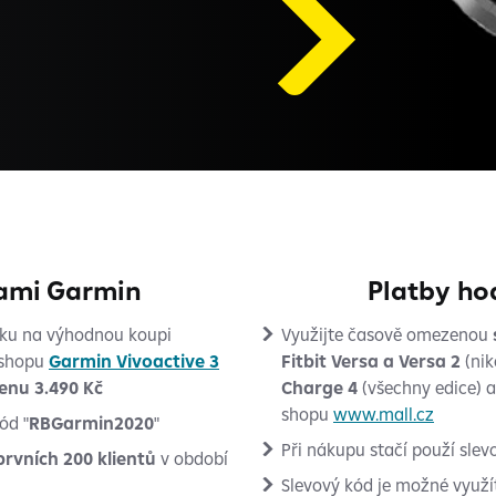
kami Garmin
Platby ho
dku na výhodnou koupi
Využijte časově omezenou
-shopu
Garmin Vivoactive 3
Fitbit Versa a Versa 2
(nik
enu 3.490 Kč
Charge 4
(všechny edice) 
shopu
www.mall.cz
ód "
RBGarmin2020
"
Při nákupu stačí použí slev
prvních 200 klientů
v období
Slevový kód je možné využ