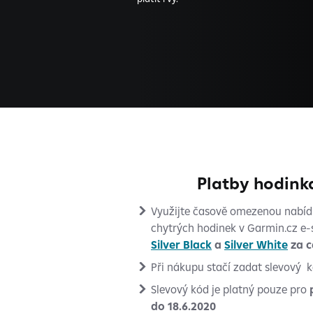
Platby hodin
Využijte časově omezenou nabí
chytrých hodinek v Garmin.cz e
Silver Black
a
Silver White
za c
Při nákupu stačí zadat slevový k
Slevový kód je platný pouze pro
do 18.6.2020