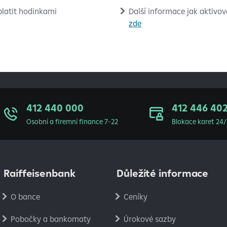
platit hodinkami
Další informace jak aktivova
zde
412 440 000
412 446 40
Osobní a firemní finance 7-22
Blokace karet 24/
Raiffeisenbank
Důležité informace
O bance
Ceníky
Pobočky a bankomaty
Úrokové sazby