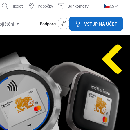
Hledat
Pobočky
Bankomaty
CS
ojištění
VSTUP NA ÚČET
Podpora