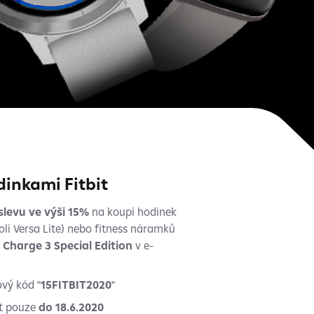
dinkami Fitbit
slevu ve výši 15%
na koupi hodinek
oli Versa Lite) nebo fitness náramků
a
Charge 3 Special Edition
v e-
ový kód "
15FITBIT2020
"
ít pouze
do 18.6.2020