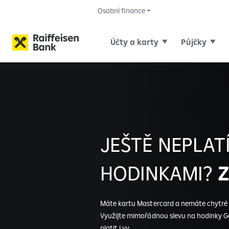
Osobní finance
Účty a karty
Půjčky
JEŠTĚ NEPLAT
HODINKAMI?
Máte kartu Mastercard a nemáte chytré
Využijte mimořádnou slevu na hodinky Ga
platit i vy.