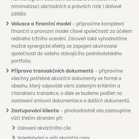
minimalizaci obchodních a právních rizik i daňové
zátěže.
Valuace a finanční model
– připravíme komplexní
finanční a provozní model cílové společnosti za účelem
reálného tržního ocenění. Zároveň také vyhodnotíme
možné synergické efekty ze zapojení akvírované
společnosti do vašeho stávajícího podnikatelského
portfolia.
Příprava transakčních dokumentů
– připravíme
všechny potřebné akviziční dokumenty ve formě a
obsahu, který odpovídá vámi zadaným kritériím a
charakteru transakce, a dále se budeme podílet na
nastavení smluvní dokumentace a dalších dokumentů.
Zastupování klienta
– plnohodnotně vás zastoupíme
vůči třetím stranám při:
Oslovení akvizičního cíle
Vyjednávání o výši akviziční ceny