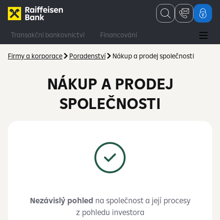
Transakční bankovnictví
Financování
Finanční a kapitálové trhy
Poradenství
Firmy a korporace
Poradenství
Nákup a prodej společnosti
NÁKUP A PRODEJ
SPOLEČNOSTI
Nezávislý pohled
na společnost a její procesy
z pohledu investora