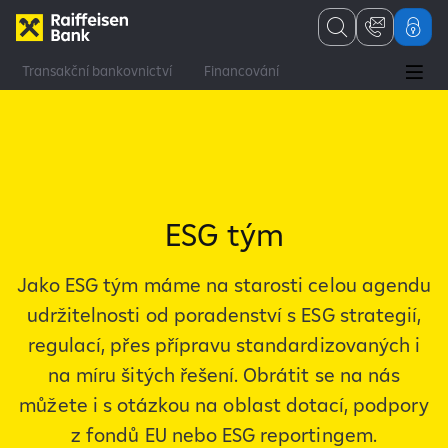
Transakční bankovnictví
Financování
Finanční a kapitálové trhy
Poradenství
Firmy a korporace
Poradenství
Služby v oblasti udržitelnosti
ESG
ESG tým
Jako ESG tým máme na starosti celou agendu
udržitelnosti od poradenství s ESG strategií,
regulací, přes přípravu standardizovaných i
na míru šitých řešení. Obrátit se na nás
můžete i s otázkou na oblast dotací, podpory
z fondů EU nebo ESG reportingem.