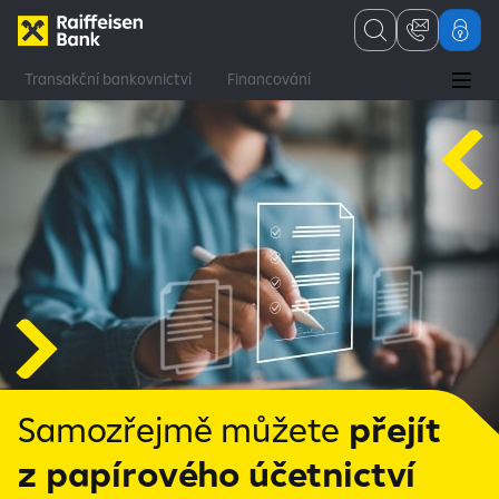
Transakční bankovnictví
Financování
Finanční a kapitálové trhy
Poradenství
Firmy a korporace
Financování
Digitoo
Samozřejmě můžete
přejít
z papírového účetnictví