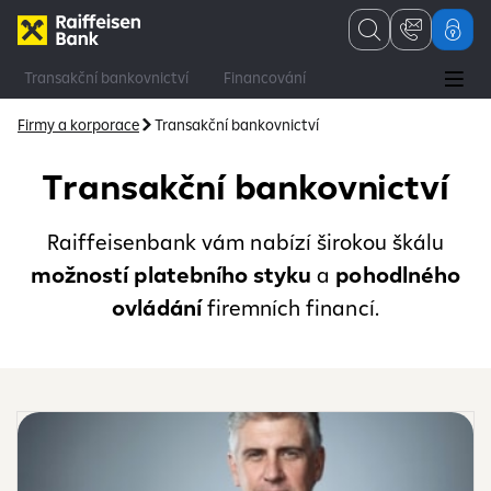
Transakční bankovnictví
Financování
Finanční a kapitálové trhy
Poradenství
Firmy a korporace
Transakční bankovnictví
Transakční bankovnictví
Raiffeisenbank vám nabízí širokou škálu
možností platebního styku
a
pohodlného
ovládání
firemních financí.