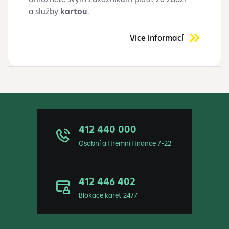
a služby
kartou
.
Vice informací
412 440 000
Osobní a firemní finance 7-22
412 446 402
Blokace karet 24/7