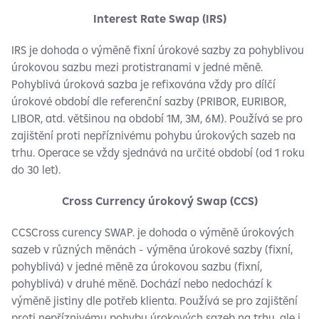
Interest Rate Swap (IRS)
IRS je dohoda o výměně fixní úrokové sazby za pohyblivou
úrokovou sazbu mezi protistranami v jedné měně.
Pohyblivá úroková sazba je refixována vždy pro dílčí
úrokové období dle referenční sazby (PRIBOR, EURIBOR,
LIBOR, atd. většinou na období 1M, 3M, 6M). Používá se pro
zajištění proti nepříznivému pohybu úrokových sazeb na
trhu. Operace se vždy sjednává na určité období (od 1 roku
do 30 let).
Cross Currency úrokový Swap (CCS)
CCSCross curency SWAP. je dohoda o výměně úrokových
sazeb v různých měnách - výměna úrokové sazby (fixní,
pohyblivá) v jedné měně za úrokovou sazbu (fixní,
pohyblivá) v druhé měně. Dochází nebo nedochází k
výměně jistiny dle potřeb klienta. Používá se pro zajištění
proti nepříznivému pohybu úrokových sazeb na trhu, ale i