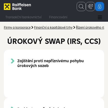
Transakční bankovnictví
Financování
Finanční a kapitálové trhy
Poradenství
Firmy a korporace
Finanční a kapitálové trhy
Řízení úrokového rizi
ÚROKOVÝ SWAP (IRS, CCS)
Zajištění proti nepříznivému pohybu
úrokových sazeb