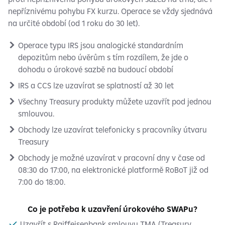
nepříznivému pohybu FX kurzu. Operace se vždy sjednává
na určité období (od 1 roku do 30 let).
Operace typu IRS jsou analogické standardním
depozitům nebo úvěrům s tím rozdílem, že jde o
dohodu o úrokové sazbě na budoucí období
IRS a CCS lze uzavírat se splatností až 30 let
Všechny Treasury produkty můžete uzavřít pod jednou
smlouvou.
Obchody lze uzavírat telefonicky s pracovníky útvaru
Treasury
Obchody je možné uzavírat v pracovní dny v čase od
08:30 do 17:00, na elektronické platformě RoBoT již od
7:00 do 18:00.
Co je potřeba k uzavření úrokového SWAPu?
Uzavřít s Raiffeisenbank smlouvu TMA (Treasury