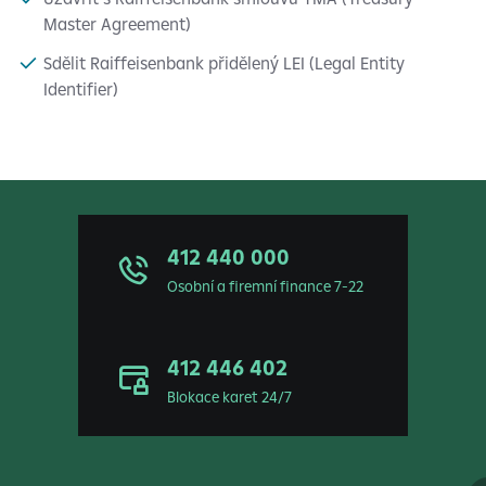
Master Agreement)
Sdělit Raiffeisenbank přidělený LEI (Legal Entity
Identifier)
412 440 000
Osobní a firemní finance 7-22
412 446 402
Blokace karet 24/7