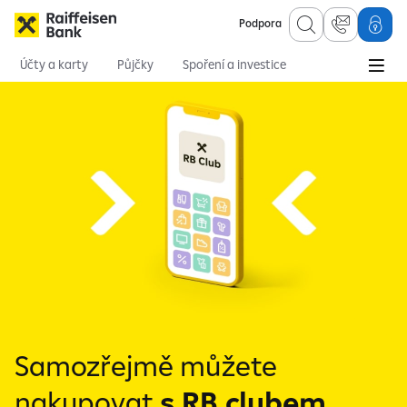
Podpora
Účty a karty
Půjčky
Spoření a investice
Hypotéky
Online služby
Pojištění
Samozřejmě můžete
nakupovat
s RB clubem