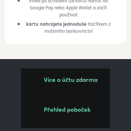
ihned po schválení lze kartu nahrát do
Google Pay nebo Apple Wallet a začít
používat
kartu nahrajete jednoduše
tlačítkem z
mobilního bankovnictví
Více o účtu zdarma
Přehled poboček