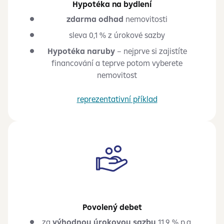
Hypotéka na bydlení
zdarma odhad
nemovitosti
sleva 0,1 % z úrokové sazby
Hypotéka naruby
– nejprve si zajistíte
financování a teprve potom vyberete
nemovitost
reprezentativní příklad
Povolený debet
za
výhodnou úrokovou sazbu
11,9
%
p.a.