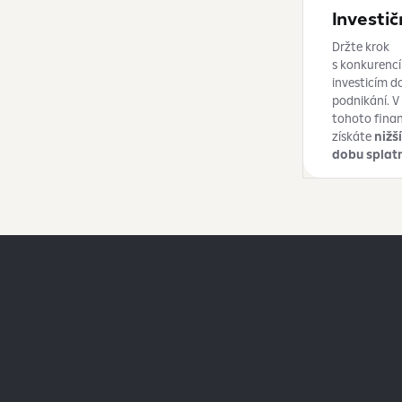
Investič
Držte krok
s konkurencí
investicím d
podnikání. V
tohoto fina
získáte
nižš
dobu splat