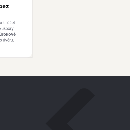
bez
ořicí účet
é úspory
 úrokové
o úvěru.