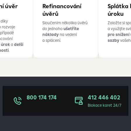
ní úvěr
Refinancování
Splátka 
úvěrů
úroku
 díky
Sloučením několika úvěrů
Založte si sp
o rozvoje
do jednoho
ušetříte
a využijte sv
 případě
náklady
na vedení
pro snížení
ncování
a splácení.
sazby
vašeh
í úrok
a
delší
nosti
.
800 174 174
412 446 402
Blokace karet 24/7