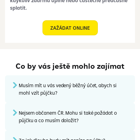
kdykoliv zdarma úplně nebo částečně předčasně
splatit.
ZAŽÁDAT ONLINE
Co by vás ještě mohlo zajímat
Musím mít u vás vedený běžný účet, abych si
mohl vzít půjčku?
Nejsem občanem ČR. Mohu si také požádat o
půjčku a co musím doložit?