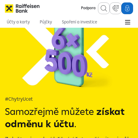
Podpora
Účty a karty
Půjčky
Spoření a investice
Hypotéky
Online služby
Pojištění
Osobní finance
Účty a bankovnictví
Běžné účty
Chytrý účet
#ChytryUcet
Samozřejmě můžete
získat
odměnu k účtu
.